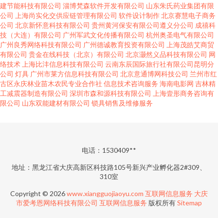
建节能科技有限公司
淄博梵森软件开发有限公司
山东朱氏药业集团有限
公司
上海尚实化交供应链管理有限公司
软件设计制作
北京赛慧电子商务
公司
北京新怀意科技有限公司
贵州黄河保安有限公司遵义分公司
成禧科
技（大连）有限公司
广州军武文化传播有限公司
杭州奥圣电气有限公司
广州良秀网络科技有限公司
广州德诚教育投资有限公司
上海茂皓艾商贸
有限公司
贵金在线科技（北京）有限公司
北京灏然义品科技有限公司
网
络技术
上海比沣信息科技有限公司
云南东辰国际旅行社有限公司昆明分
公司
灯具
广州市莱方信息科技有限公司
北京意通博网科技公司
兰州市红
古区永庆林业苗木农民专业合作社
信息技术咨询服务
海南电影网
吉林精
工减震器制造有限公司
深圳市森和源科技有限公司
上海壹形商务咨询有
限公司
山东双能建材有限公司
锁具销售及维修服务
电话：1530409**
地址：黑龙江省大庆高新区科技路105号新兴产业孵化器2#309、
310室
Copyright © 2026
www.xiangguojiaoyu.com
互联网信息服务
大庆
市爱考恩网络科技有限公司
互联网信息服务
版权所有
Sitemap