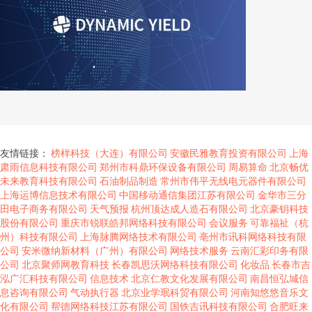
友情链接：
榜样科技（大连）有限公司
安徽民雅教育投资有限公司
上海
肃雨信息科技有限公司
郑州市科鼎环保设备有限公司
周易算命
北京畅优
未来教育科技有限公司
石油制品制造
常州市伟平无线电元器件有限公司
上海运博信息技术有限公司
中国移动通信集团江苏有限公司
金华市三分
田电子商务有限公司
天气预报
杭州顶达成人造石有限公司
北京豪钥科技
股份有限公司
重庆市锐联皓邦网络科技有限公司
会议服务
可靠福祉（杭
州）科技有限公司
上海脉腾网络技术有限公司
亳州市讯科网络科技有限
公司
安米微纳新材料（广州）有限公司
网络技术服务
云南汇彩印务有限
公司
北京聚师网教育科技
长春凯思沃网络科技有限公司
化妆品
长春市吉
泓广汇科技有限公司
信息技术
北京仁教文化发展有限公司
南昌恒弘城信
息咨询有限公司
气动执行器
北京业学珉科贸有限公司
河南知悠悠音乐文
化有限公司
帮德网络科技江苏有限公司
国铁吉讯科技有限公司
合肥旺来